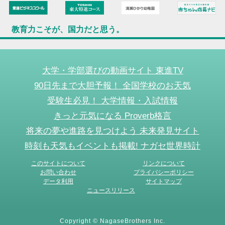
教育力こそが、国力だと思う。
大学・学部選びの動画サイト 東進TV
90日先まで大胆予報！ 全国学校のお天気
受験生必見！ 大学情報・入試情報
きっと元気になる Proverb格言
将来の夢や進路を見つけよう 未来発見サイト
時刻も天気もイベントも掲載! ナガセ世界時計
このサイトについて
リンクについて
お問い合わせ
プライバシーポリシー
データ利用
サイトマップ
ニュースリリース
Copyright © NagaseBrothers Inc.