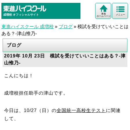
東進
成増校
オフィシャルサイト
メニュー
ホームページ
東進ハイスクール 成増校
»
ブログ
»
模試を受けていいことは
ある？-津山惟乃-
ブログ
2019年 10月 23日 模試を受けていいことはある？-津
山惟乃-
こんにちは！
成増校担任助手の津山です。
今日は、10/27（日）の
全国
統一高校生
テスト
に関連
して、