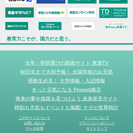
教育力こそが、国力だと思う。
大学・学部選びの動画サイト 東進TV
90日先まで大胆予報！ 全国学校のお天気
受験生必見！ 大学情報・入試情報
きっと元気になる Proverb格言
将来の夢や進路を見つけよう 未来発見サイト
時刻も天気もイベントも掲載! ナガセ世界時計
このサイトについて
リンクについて
お問い合わせ
プライバシーポリシー
データ利用
サイトマップ