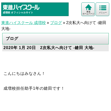
東進
成増校
オフィシャルサイト
メニュー
ホームページ
東進ハイスクール 成増校
»
ブログ
»
2次私大へ向けて -鎗田
大地-
ブログ
2020年 1月 20日 2次私大へ向けて -鎗田 大地-
こんにちはみなさん！
成増校担任助手1年の鎗田です！