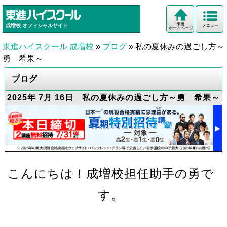
東進
成増校
オフィシャルサイト
メニュー
ホームページ
東進ハイスクール 成増校
»
ブログ
»
私の夏休みの過ごし方～
勇 希果～
ブログ
2025年 7月 16日 私の夏休みの過ごし方～勇 希果～
こんにちは！成増校担任助手の勇で
す。