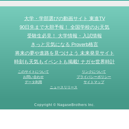
大学・学部選びの動画サイト 東進TV
90日先まで大胆予報！ 全国学校のお天気
受験生必見！ 大学情報・入試情報
きっと元気になる Proverb格言
将来の夢や進路を見つけよう 未来発見サイト
時刻も天気もイベントも掲載! ナガセ世界時計
このサイトについて
リンクについて
お問い合わせ
プライバシーポリシー
データ利用
サイトマップ
ニュースリリース
Copyright © NagaseBrothers Inc.