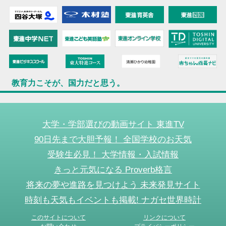
教育力こそが、国力だと思う。
大学・学部選びの動画サイト 東進TV
90日先まで大胆予報！ 全国学校のお天気
受験生必見！ 大学情報・入試情報
きっと元気になる Proverb格言
将来の夢や進路を見つけよう 未来発見サイト
時刻も天気もイベントも掲載! ナガセ世界時計
このサイトについて
リンクについて