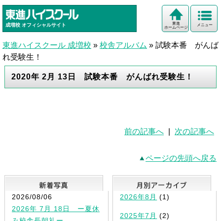
東進
成増校
オフィシャルサイト
メニュー
ホームページ
東進ハイスクール 成増校
»
校舎アルバム
»
試験本番 がんば
れ受験生！
2020年 2月 13日 試験本番 がんばれ受験生！
前の記事へ
|
次の記事へ
ページの先頭へ戻る
新着写真
2026/08/06
2026年8月
(1)
2026年 7月 18日 ー夏休
2025年7月
(2)
み校舎長朝礼ー