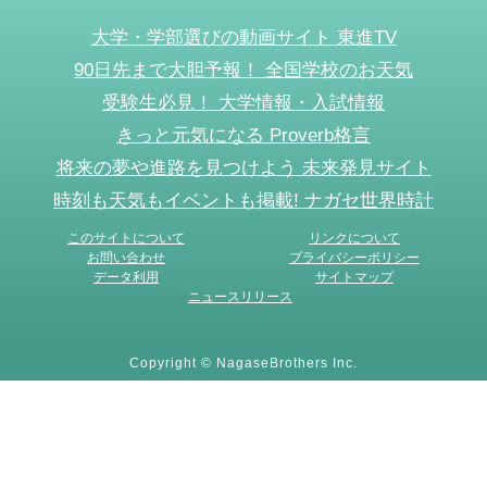
大学・学部選びの動画サイト 東進TV
90日先まで大胆予報！ 全国学校のお天気
受験生必見！ 大学情報・入試情報
きっと元気になる Proverb格言
将来の夢や進路を見つけよう 未来発見サイト
時刻も天気もイベントも掲載! ナガセ世界時計
このサイトについて
リンクについて
お問い合わせ
プライバシーポリシー
データ利用
サイトマップ
ニュースリリース
Copyright © NagaseBrothers Inc.