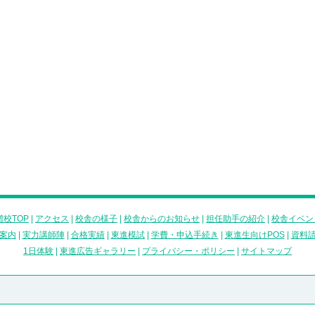
校TOP
|
アクセス
|
校舎の様子
|
校舎からのお知らせ
|
担任助手の紹介
|
校舎イベン
案内
|
実力講師陣
|
合格実績
|
東進模試
|
学費・申込手続き
|
東進生向けPOS
|
資料
1日体験
|
東進広告ギャラリー
|
プライバシー・ポリシー
|
サイトマップ