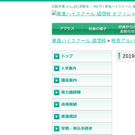
試験本番 がんばれ受験生！ Vol.75 | 東進ハイスクー
東進ハイスクール 成増校
»
校舎アル
201