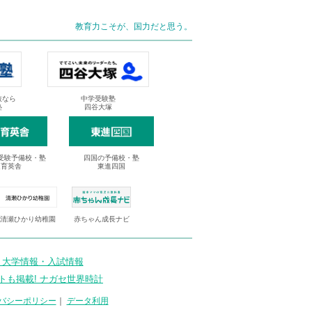
教育力こそが、国力だと思う。
抜なら
中学受験塾
塾
四谷大塚
受験予備校・塾
四国の予備校・塾
進育英舎
東進四国
清瀬ひかり幼稚園
赤ちゃん成長ナビ
 大学情報・入試情報
トも掲載! ナガセ世界時計
バシーポリシー
｜
データ利用