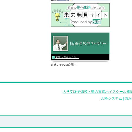
東進広告ギャラリー
東進のTVCM公開中
大学受験予備校・塾の東進ハイスクール成増
合格システム
|
講座