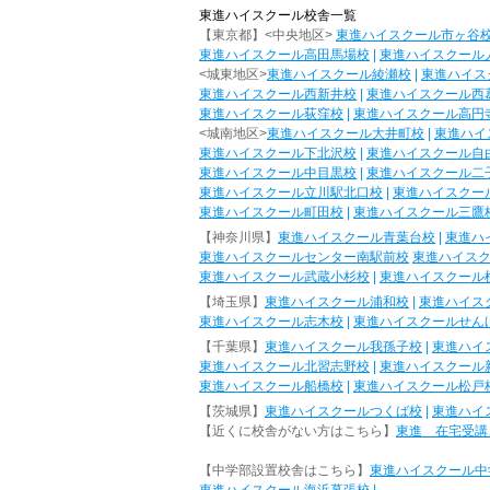
東進ハイスクール校舎一覧
【東京都】<中央地区>
東進ハイスクール市ヶ谷
東進ハイスクール高田馬場校
|
東進ハイスクール
<城東地区>
東進ハイスクール綾瀬校
|
東進ハイス
東進ハイスクール西新井校
|
東進ハイスクール西
東進ハイスクール荻窪校
|
東進ハイスクール高円
<城南地区>
東進ハイスクール大井町校
|
東進ハイ
東進ハイスクール下北沢校
|
東進ハイスクール自
東進ハイスクール中目黒校
|
東進ハイスクール二
東進ハイスクール立川駅北口校
|
東進ハイスクー
東進ハイスクール町田校
|
東進ハイスクール三鷹
【神奈川県】
東進ハイスクール青葉台校
|
東進ハ
東進ハイスクールセンター南駅前校
東進ハイス
東進ハイスクール武蔵小杉校
|
東進ハイスクール
【埼玉県】
東進ハイスクール浦和校
|
東進ハイス
東進ハイスクール志木校
|
東進ハイスクールせん
【千葉県】
東進ハイスクール我孫子校
|
東進ハイ
東進ハイスクール北習志野校
|
東進ハイスクール
東進ハイスクール船橋校
|
東進ハイスクール松戸
【茨城県】
東進ハイスクールつくば校
|
東進ハイ
【近くに校舎がない方はこちら】
東進 在宅受講
【中学部設置校舎はこちら】
東進ハイスクール中