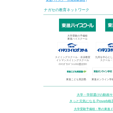
東進ハイスクール海浜幕張校
|
ナガセの教育ネットワーク
大学受験の予備校
東進ハイスクール
スイミングスクール・水泳教室
九州を中心とし
イトマンスイミングスクール
スクール・
ｲﾄﾏﾝｸﾞﾗﾝﾄﾞﾌｨｯﾄﾈｽ受付中!
東進オンライン学
東進こども英語塾
大学・学部選びの動画サイ
きっと元気になる Proverb格
大学受験予備校・塾の東進ド