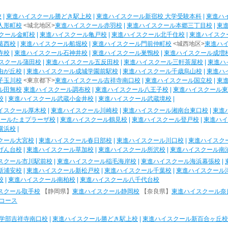
校
|
東進ハイスクール勝どき駅上校
|
東進ハイスクール新宿校 大学受験本科
|
東進ハ
人形町校
<城北地区>
東進ハイスクール赤羽校
|
東進ハイスクール本郷三丁目校
|
東
クール金町校
|
東進ハイスクール亀戸校
|
東進ハイスクール北千住校
|
東進ハイスク
葛西校
|
東進ハイスクール船堀校
|
東進ハイスクール門前仲町校
<城西地区>
東進ハ
寺校
|
東進ハイスクール石神井校
|
東進ハイスクール巣鴨校
|
東進ハイスクール成増
スクール蒲田校
|
東進ハイスクール五反田校
|
東進ハイスクール三軒茶屋校
|
東進ハ
由が丘校
|
東進ハイスクール成城学園前駅校
|
東進ハイスクール千歳烏山校
|
東進ハ
子玉川校
<東京都下>
東進ハイスクール吉祥寺南口校
|
東進ハイスクール国立校
|
東
ル田無校
東進ハイスクール調布校
|
東進ハイスクール八王子校
|
東進ハイスクール東
校
|
東進ハイスクール武蔵小金井校
|
東進ハイスクール武蔵境校
|
イスクール厚木校
|
東進ハイスクール川崎校
|
東進ハイスクール湘南台東口校
|
東進
クールたまプラーザ校
|
東進ハイスクール鶴見校
|
東進ハイスクール登戸校
|
東進ハイ
横浜校
|
クール大宮校
|
東進ハイスクール春日部校
|
東進ハイスクール川口校
|
東進ハイスク
げん台校
|
東進ハイスクール草加校
|
東進ハイスクール所沢校
|
東進ハイスクール南
スクール市川駅前校
|
東進ハイスクール稲毛海岸校
|
東進ハイスクール海浜幕張校
|
新浦安校
|
東進ハイスクール新松戸校
|
東進ハイスクール千葉校
|
東進ハイスクール
校
|
東進ハイスクール南柏校
|
東進ハイスクール八千代台校
スクール取手校
【静岡県】
東進ハイスクール静岡校
【奈良県】
東進ハイスクール奈
コース
学部吉祥寺南口校
|
東進ハイスクール勝どき駅上校
|
東進ハイスクール新百合ヶ丘校