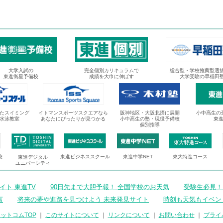
大学入試の
完全個別カリキュラムで
総合型・学校推薦型選
東進衛星予備校
成績を大巾に伸ばす
大学受験の早稲田
たスイミング
イトマンスポーツスクエアなら
阪神地区・大阪北摂に展開
小中高生の
水泳教室
あなたにぴったりが見つかる
小中高生の塾・現役予備校
東
個別指導
校
東進ビジネススクール
東進中学NET
東大特進コース
東進デジタル
ユニバーシティ
ト 東進TV
90日先まで大胆予報！ 全国学校のお天気
受験生必見！
言
将来の夢や進路を見つけよう 未来発見サイト
時刻も天気もイベン
ットコムTOP
｜
このサイトについて
｜
リンクについて
｜
お問い合わせ
｜
プライ