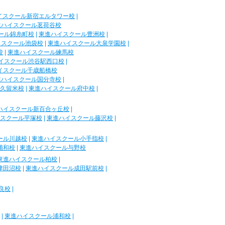
イスクール新宿エルタワー校
|
進ハイスクール茗荷谷校
ール錦糸町校
|
東進ハイスクール豊洲校
|
イスクール池袋校
|
東進ハイスクール大泉学園校
|
校
|
東進ハイスクール練馬校
イスクール渋谷駅西口校
|
イスクール千歳船橋校
進ハイスクール国分寺校
|
久留米校
|
東進ハイスクール府中校
|
ハイスクール新百合ヶ丘校
|
スクール平塚校
|
東進ハイスクール藤沢校
|
ール川越校
|
東進ハイスクール小手指校
|
浦和校
|
東進ハイスクール与野校
東進ハイスクール柏校
|
津田沼校
|
東進ハイスクール成田駅前校
|
良校
|
|
東進ハイスクール浦和校
|