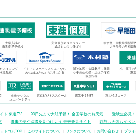
大学入試の
完全個別カリキュラムで
総合型・学校推薦型選
東進衛星予備校
成績を大巾に伸ばす
大学受験の早稲田
たスイミング
イトマンスポーツスクエアなら
阪神地区・大阪北摂に展開
小中高生の
水泳教室
あなたにぴったりが見つかる
小中高生の塾・現役予備校
東
個別指導
校
東進ビジネススクール
東進中学NET
東大特進コース
東進デジタル
ユニバーシティ
ト 東進TV
90日先まで大胆予報！ 全国学校のお天気
受験生必見！
言
将来の夢や進路を見つけよう 未来発見サイト
時刻も天気もイベン
ットコムTOP
｜
このサイトについて
｜
リンクについて
｜
お問い合わせ
｜
プライ