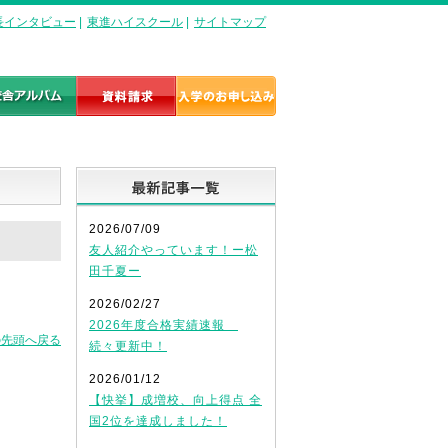
長インタビュー
|
東進ハイスクール
|
サイトマップ
最新記事一覧
2026/07/09
友人紹介やっています！ー松
田千夏ー
2026/02/27
2026年度合格実績速報
の先頭へ戻る
続々更新中！
2026/01/12
【快挙】成増校、向上得点 全
国2位を達成しました！