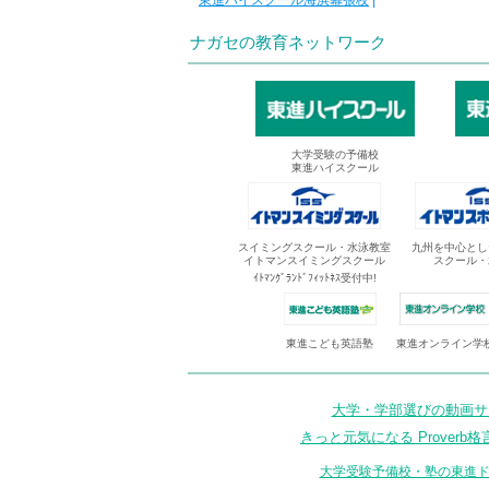
東進ハイスクール海浜幕張校
|
ナガセの教育ネットワーク
大学受験の予備校
東進ハイスクール
スイミングスクール・水泳教室
九州を中心とし
イトマンスイミングスクール
スクール・
ｲﾄﾏﾝｸﾞﾗﾝﾄﾞﾌｨｯﾄﾈｽ受付中!
東進オンライン学
東進こども英語塾
大学・学部選びの動画サイ
きっと元気になる Proverb格
大学受験予備校・塾の東進ド