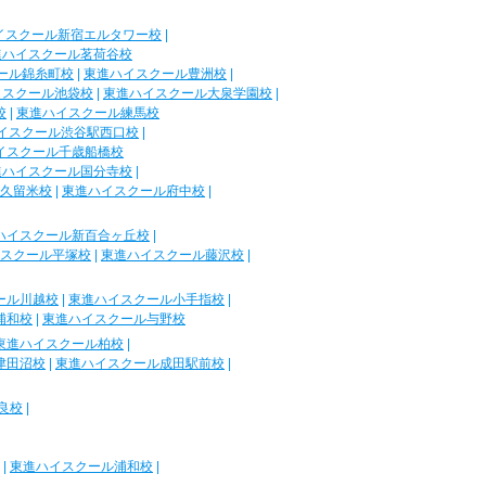
イスクール新宿エルタワー校
|
進ハイスクール茗荷谷校
ール錦糸町校
|
東進ハイスクール豊洲校
|
イスクール池袋校
|
東進ハイスクール大泉学園校
|
校
|
東進ハイスクール練馬校
イスクール渋谷駅西口校
|
イスクール千歳船橋校
進ハイスクール国分寺校
|
久留米校
|
東進ハイスクール府中校
|
ハイスクール新百合ヶ丘校
|
スクール平塚校
|
東進ハイスクール藤沢校
|
ール川越校
|
東進ハイスクール小手指校
|
浦和校
|
東進ハイスクール与野校
東進ハイスクール柏校
|
津田沼校
|
東進ハイスクール成田駅前校
|
良校
|
|
東進ハイスクール浦和校
|