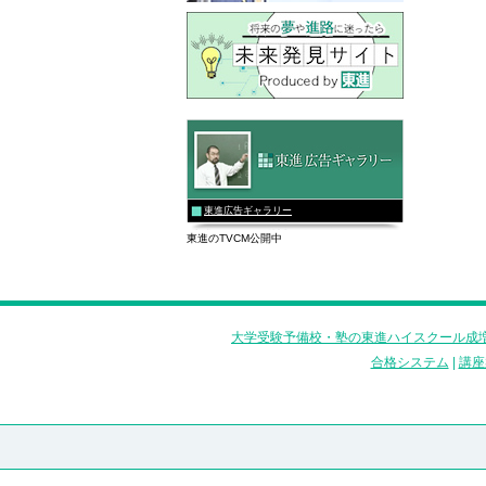
東進広告ギャラリー
東進のTVCM公開中
大学受験予備校・塾の東進ハイスクール成増
合格システム
|
講座