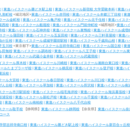
校
|
東進ハイスクール勝どき駅上校
|
東進ハイスクール新宿校 大学受験本科
|
東進ハ
人形町校
<城北地区>
東進ハイスクール赤羽校
|
東進ハイスクール本郷三丁目校
|
東
クール金町校
|
東進ハイスクール亀戸校
|
東進ハイスクール北千住校
|
東進ハイスク
葛西校
|
東進ハイスクール船堀校
|
東進ハイスクール門前仲町校
<城西地区>
東進ハ
寺校
|
東進ハイスクール石神井校
|
東進ハイスクール巣鴨校
|
東進ハイスクール成増
スクール蒲田校
|
東進ハイスクール五反田校
|
東進ハイスクール三軒茶屋校
|
東進ハ
由が丘校
|
東進ハイスクール成城学園前駅校
|
東進ハイスクール千歳烏山校
|
東進ハ
子玉川校
<東京都下>
東進ハイスクール吉祥寺南口校
|
東進ハイスクール国立校
|
東
ル田無校
東進ハイスクール調布校
|
東進ハイスクール八王子校
|
東進ハイスクール東
校
|
東進ハイスクール武蔵小金井校
|
東進ハイスクール武蔵境校
|
イスクール厚木校
|
東進ハイスクール川崎校
|
東進ハイスクール湘南台東口校
|
東進
クールたまプラーザ校
|
東進ハイスクール鶴見校
|
東進ハイスクール登戸校
|
東進ハイ
横浜校
|
クール大宮校
|
東進ハイスクール春日部校
|
東進ハイスクール川口校
|
東進ハイスク
げん台校
|
東進ハイスクール草加校
|
東進ハイスクール所沢校
|
東進ハイスクール南
スクール市川駅前校
|
東進ハイスクール稲毛海岸校
|
東進ハイスクール海浜幕張校
|
新浦安校
|
東進ハイスクール新松戸校
|
東進ハイスクール千葉校
|
東進ハイスクール
校
|
東進ハイスクール南柏校
|
東進ハイスクール八千代台校
スクール取手校
【静岡県】
東進ハイスクール静岡校
【奈良県】
東進ハイスクール奈
コース
学部吉祥寺南口校
|
東進ハイスクール勝どき駅上校
|
東進ハイスクール新百合ヶ丘校