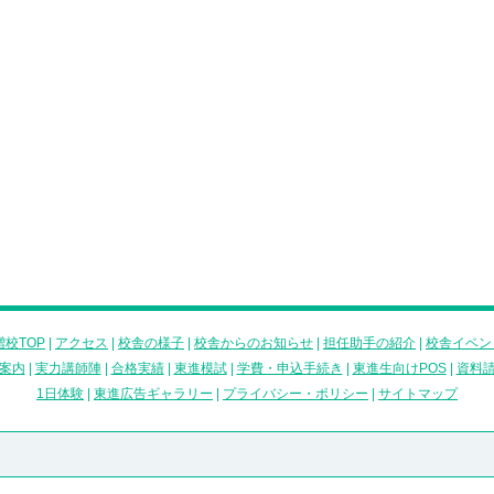
校TOP
|
アクセス
|
校舎の様子
|
校舎からのお知らせ
|
担任助手の紹介
|
校舎イベン
案内
|
実力講師陣
|
合格実績
|
東進模試
|
学費・申込手続き
|
東進生向けPOS
|
資料
1日体験
|
東進広告ギャラリー
|
プライバシー・ポリシー
|
サイトマップ