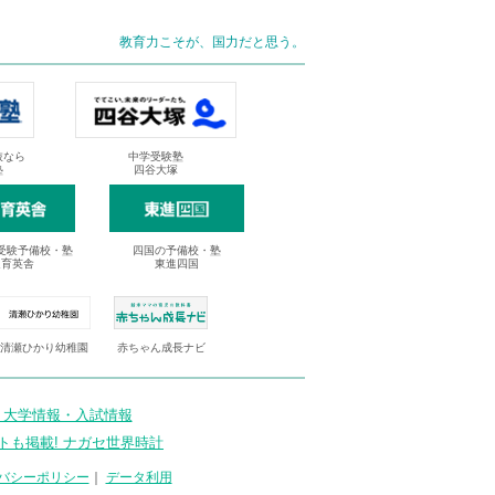
教育力こそが、国力だと思う。
抜なら
中学受験塾
塾
四谷大塚
受験予備校・塾
四国の予備校・塾
進育英舎
東進四国
清瀬ひかり幼稚園
赤ちゃん成長ナビ
 大学情報・入試情報
トも掲載! ナガセ世界時計
バシーポリシー
｜
データ利用