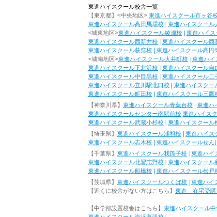
東進ハイスクール校舎一覧
【東京都】<中央地区>
東進ハイスクール市ヶ谷
東進ハイスクール高田馬場校
|
東進ハイスクール
<城東地区>
東進ハイスクール綾瀬校
|
東進ハイス
東進ハイスクール西新井校
|
東進ハイスクール西
東進ハイスクール荻窪校
|
東進ハイスクール高円
<城南地区>
東進ハイスクール大井町校
|
東進ハイ
東進ハイスクール下北沢校
|
東進ハイスクール自
東進ハイスクール中目黒校
|
東進ハイスクール二
東進ハイスクール立川駅北口校
|
東進ハイスクー
東進ハイスクール町田校
|
東進ハイスクール三鷹
【神奈川県】
東進ハイスクール青葉台校
|
東進ハ
東進ハイスクールセンター南駅前校
東進ハイス
東進ハイスクール武蔵小杉校
|
東進ハイスクール
【埼玉県】
東進ハイスクール浦和校
|
東進ハイス
東進ハイスクール志木校
|
東進ハイスクールせん
【千葉県】
東進ハイスクール我孫子校
|
東進ハイ
東進ハイスクール北習志野校
|
東進ハイスクール
東進ハイスクール船橋校
|
東進ハイスクール松戸
【茨城県】
東進ハイスクールつくば校
|
東進ハイ
【近くに校舎がない方はこちら】
東進 在宅受講
【中学部設置校舎はこちら】
東進ハイスクール中