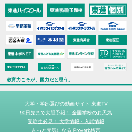
教育力こそが、国力だと思う。
大学・学部選びの動画サイト 東進TV
90日先まで大胆予報！ 全国学校のお天気
受験生必見！ 大学情報・入試情報
きっと元気になる Proverb格言