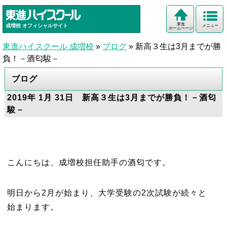
東進
成増校
オフィシャルサイト
メニュー
ホームページ
東進ハイスクール 成増校
»
ブログ
»
新高３生は3月までが勝
負！－酒匂駿－
ブログ
2019年 1月 31日 新高３生は3月までが勝負！－酒匂
駿－
こんにちは、成増校担任助手の酒匂です。
明日から2月が始まり、大学受験の2次試験が続々と
始まります。