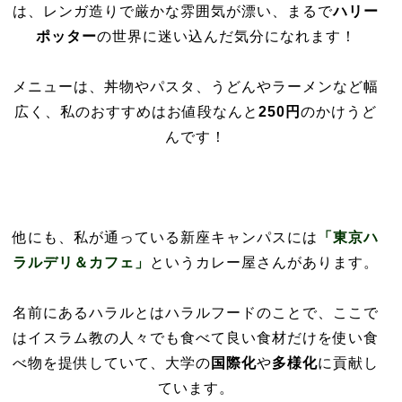
は、レンガ造りで厳かな雰囲気が漂い、まるで
ハリー
ポッター
の世界に迷い込んだ気分になれます！
メニューは、丼物やパスタ、うどんやラーメンなど幅
広く、私のおすすめはお値段なんと
250円
のかけうど
んです！
他にも、私が通っている新座キャンパスには
「東京ハ
ラルデリ＆カフェ」
というカレー屋さんがあります。
名前にあるハラルとはハラルフードのことで、ここで
はイスラム教の人々でも食べて良い食材だけを使い食
べ物を提供していて、大学の
国際化
や
多様化
に貢献し
ています。