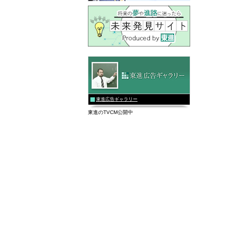
東進広告ギャラリー
東進のTVCM公開中