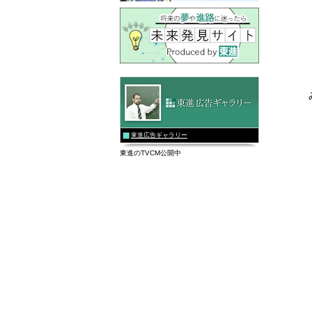
東進広告ギャラリー
東進のTVCM公開中