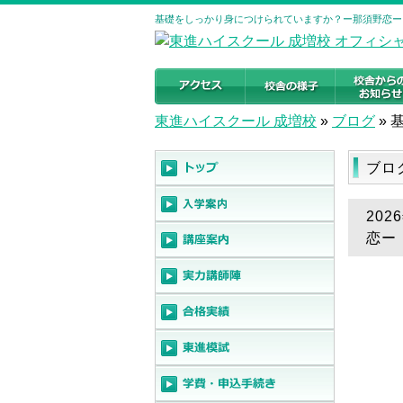
基礎をしっかり身につけられていますか？ー那須野恋ー 
東進ハイスクール 成増校
»
ブログ
»
ブロ
20
恋ー