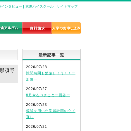
長インタビュー
|
東進ハイスクール
|
サイトマップ
最新記事一覧
2026/07/28
ー那須野
隙間時間も勉強しよう！！ー
加藤ー
2026/07/27
8月やるべきことー紺谷ー
2026/07/23
模試を用いた学習計画の立て
直し
2026/07/21