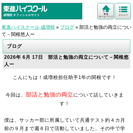
東進
成増校
オフィシャルサイト
メニュー
ホームページ
東進ハイスクール 成増校
»
ブログ
»
部活と勉強の両立につい
て－関根悠人ー
ブログ
2026年 6月 17日 部活と勉強の両立について－関根悠
人ー
こんにちは！成増校担任助手1年の関根です！
部活と勉強の両立
今回は、
について話していきま
す！
僕は、サッカー部に所属していて共通テスト約４カ月
前の９月まで週６日で活動していました。その中で学