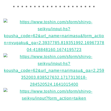
＊＊＊＊＊＊＊＊＊＊＊＊＊＊＊＊＊＊＊＊