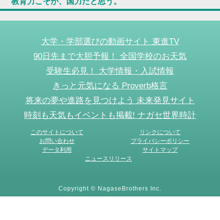
教育力こそが、国力だと思う。
大学・学部選びの動画サイト 東進TV
90日先まで大胆予報！ 全国学校のお天気
受験生必見！ 大学情報・入試情報
きっと元気になる Proverb格言
将来の夢や進路を見つけよう 未来発見サイト
時刻も天気もイベントも掲載! ナガセ世界時計
このサイトについて
リンクについて
お問い合わせ
プライバシーポリシー
データ利用
サイトマップ
ニュースリリース
Copyright © NagaseBrothers Inc.