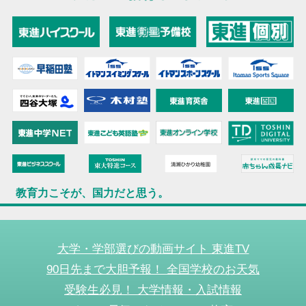
教育力こそが、国力だと思う。
大学・学部選びの動画サイト 東進TV
90日先まで大胆予報！ 全国学校のお天気
受験生必見！ 大学情報・入試情報