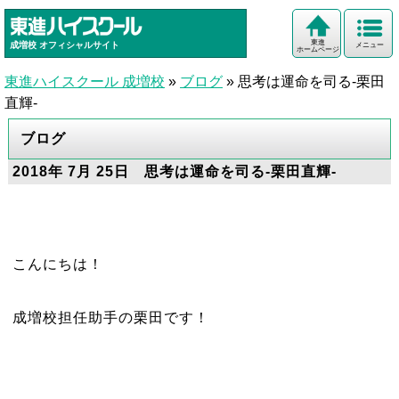
東進
成増校
オフィシャルサイト
メニュー
ホームページ
東進ハイスクール 成増校
»
ブログ
»
思考は運命を司る-栗田
直輝-
ブログ
2018年 7月 25日 思考は運命を司る-栗田直輝-
こんにちは！
成増校担任助手の栗田です！