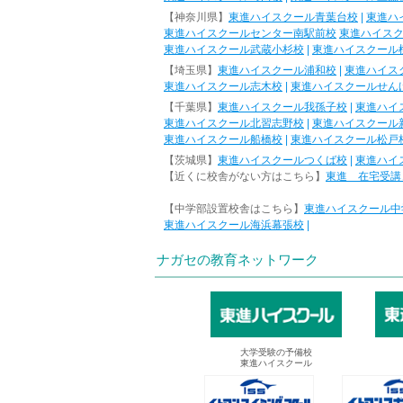
【神奈川県】
東進ハイスクール青葉台校
|
東進ハ
東進ハイスクールセンター南駅前校
東進ハイス
東進ハイスクール武蔵小杉校
|
東進ハイスクール
【埼玉県】
東進ハイスクール浦和校
|
東進ハイス
東進ハイスクール志木校
|
東進ハイスクールせん
【千葉県】
東進ハイスクール我孫子校
|
東進ハイ
東進ハイスクール北習志野校
|
東進ハイスクール
東進ハイスクール船橋校
|
東進ハイスクール松戸
【茨城県】
東進ハイスクールつくば校
|
東進ハイ
【近くに校舎がない方はこちら】
東進 在宅受講
【中学部設置校舎はこちら】
東進ハイスクール中
東進ハイスクール海浜幕張校
|
ナガセの教育ネットワーク
大学受験の予備校
東進ハイスクール