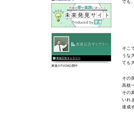
でも
そこ
うな
東進広告ギャラリー
ても
東進のTVCM公開中
その
高校
その
いれ
達成