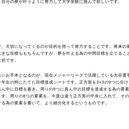
、自分の夢が叶うように努力して大学受験に挑んで欲しいです。
で、大切になってくるのが目的を持って努力することです。将来の
大きな目標ももちろんですが、夢を叶える為の中間目標を立てるこ
大切です。
良いお手本となるのが、現在メジャーリーグで活躍している大谷選
一年生の時にたてた目標達成シートです。正方形を3×3の9つに分け
真ん中に目標を書き、周りの8つに真ん中の目標を達成する為の要
ます。周りの8つの要素を、今度は違う正方形の中央に入れて、そ
する為の要素を書いて、より細分化するというものです。