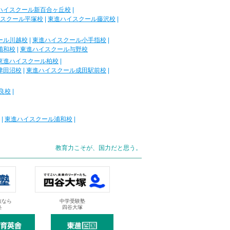
ハイスクール新百合ヶ丘校
|
スクール平塚校
|
東進ハイスクール藤沢校
|
ール川越校
|
東進ハイスクール小手指校
|
浦和校
|
東進ハイスクール与野校
東進ハイスクール柏校
|
津田沼校
|
東進ハイスクール成田駅前校
|
良校
|
|
東進ハイスクール浦和校
|
教育力こそが、国力だと思う。
抜なら
中学受験塾
塾
四谷大塚