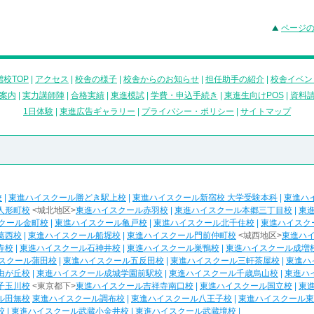
ページ
校TOP
|
アクセス
|
校舎の様子
|
校舎からのお知らせ
|
担任助手の紹介
|
校舎イベン
案内
|
実力講師陣
|
合格実績
|
東進模試
|
学費・申込手続き
|
東進生向けPOS
|
資料
1日体験
|
東進広告ギャラリー
|
プライバシー・ポリシー
|
サイトマップ
校
|
東進ハイスクール勝どき駅上校
|
東進ハイスクール新宿校 大学受験本科
|
東進ハ
人形町校
<城北地区>
東進ハイスクール赤羽校
|
東進ハイスクール本郷三丁目校
|
東
クール金町校
|
東進ハイスクール亀戸校
|
東進ハイスクール北千住校
|
東進ハイスク
葛西校
|
東進ハイスクール船堀校
|
東進ハイスクール門前仲町校
<城西地区>
東進ハ
寺校
|
東進ハイスクール石神井校
|
東進ハイスクール巣鴨校
|
東進ハイスクール成増
スクール蒲田校
|
東進ハイスクール五反田校
|
東進ハイスクール三軒茶屋校
|
東進ハ
由が丘校
|
東進ハイスクール成城学園前駅校
|
東進ハイスクール千歳烏山校
|
東進ハ
子玉川校
<東京都下>
東進ハイスクール吉祥寺南口校
|
東進ハイスクール国立校
|
東
ル田無校
東進ハイスクール調布校
|
東進ハイスクール八王子校
|
東進ハイスクール東
校
|
東進ハイスクール武蔵小金井校
|
東進ハイスクール武蔵境校
|