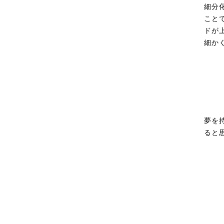
細分
こと
ドが
細か
夢を
ると