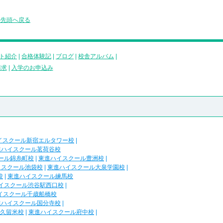
の先頭へ戻る
ト紹介
|
合格体験記
|
ブログ
|
校舎アルバム
|
請求
|
入学のお申込み
イスクール新宿エルタワー校
|
進ハイスクール茗荷谷校
ール錦糸町校
|
東進ハイスクール豊洲校
|
イスクール池袋校
|
東進ハイスクール大泉学園校
|
校
|
東進ハイスクール練馬校
イスクール渋谷駅西口校
|
イスクール千歳船橋校
進ハイスクール国分寺校
|
久留米校
|
東進ハイスクール府中校
|