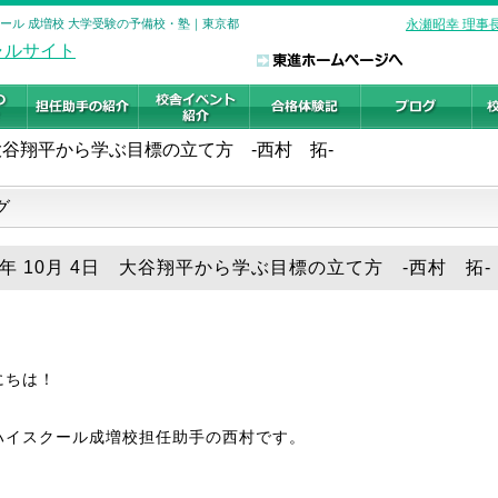
スクール 成増校 大学受験の予備校・塾｜東京都
永瀬昭幸 理事
大谷翔平から学ぶ目標の立て方 -西村 拓-
グ
18年 10月 4日 大谷翔平から学ぶ目標の立て方 -西村 拓-
にちは！
ハイスクール成増校担任助手の西村です。