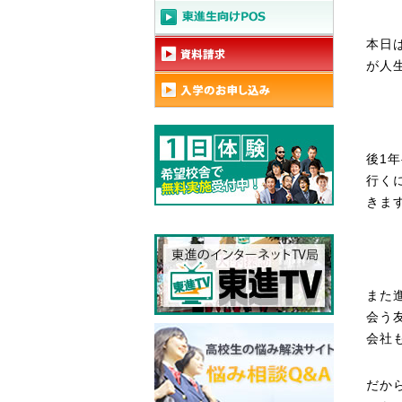
本日
が人
後1
行く
きま
また
会う
会社
だか