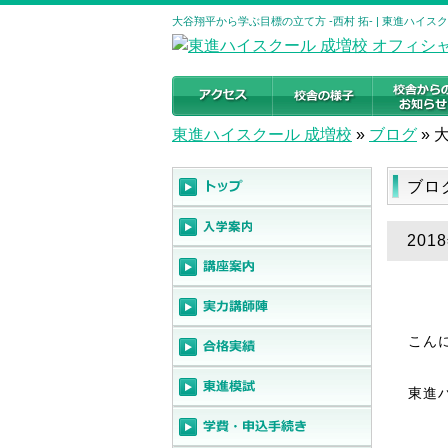
大谷翔平から学ぶ目標の立て方 -西村 拓- | 東進ハイ
東進ハイスクール 成増校
»
ブログ
»
ブロ
20
こん
東進