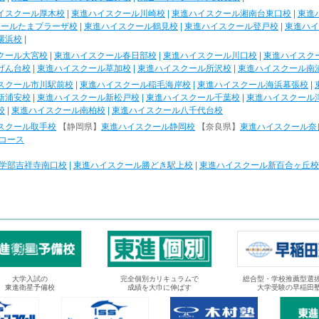
イスクール厚木校
|
東進ハイスクール川崎校
|
東進ハイスクール湘南台東口校
|
東進
クールたまプラーザ校
|
東進ハイスクール鶴見校
|
東進ハイスクール登戸校
|
東進ハイ
横浜校
|
クール大宮校
|
東進ハイスクール春日部校
|
東進ハイスクール川口校
|
東進ハイスク
げん台校
|
東進ハイスクール草加校
|
東進ハイスクール所沢校
|
東進ハイスクール南
スクール市川駅前校
|
東進ハイスクール稲毛海岸校
|
東進ハイスクール海浜幕張校
|
新浦安校
|
東進ハイスクール新松戸校
|
東進ハイスクール千葉校
|
東進ハイスクール
校
|
東進ハイスクール南柏校
|
東進ハイスクール八千代台校
スクール取手校
【静岡県】
東進ハイスクール静岡校
【奈良県】
東進ハイスクール奈
コース
学部吉祥寺南口校
|
東進ハイスクール勝どき駅上校
|
東進ハイスクール新百合ヶ丘校
大学入試の
完全個別カリキュラムで
総合型・学校推薦型選
東進衛星予備校
成績を大巾に伸ばす
大学受験の早稲田