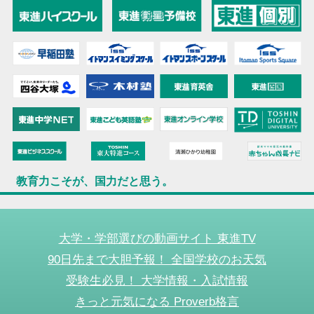
教育力こそが、国力だと思う。
大学・学部選びの動画サイト 東進TV
90日先まで大胆予報！ 全国学校のお天気
受験生必見！ 大学情報・入試情報
きっと元気になる Proverb格言