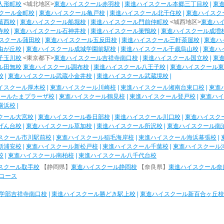
人形町校
<城北地区>
東進ハイスクール赤羽校
|
東進ハイスクール本郷三丁目校
|
東
クール金町校
|
東進ハイスクール亀戸校
|
東進ハイスクール北千住校
|
東進ハイスク
葛西校
|
東進ハイスクール船堀校
|
東進ハイスクール門前仲町校
<城西地区>
東進ハ
寺校
|
東進ハイスクール石神井校
|
東進ハイスクール巣鴨校
|
東進ハイスクール成増
スクール蒲田校
|
東進ハイスクール五反田校
|
東進ハイスクール三軒茶屋校
|
東進ハ
由が丘校
|
東進ハイスクール成城学園前駅校
|
東進ハイスクール千歳烏山校
|
東進ハ
子玉川校
<東京都下>
東進ハイスクール吉祥寺南口校
|
東進ハイスクール国立校
|
東
ル田無校
東進ハイスクール調布校
|
東進ハイスクール八王子校
|
東進ハイスクール東
校
|
東進ハイスクール武蔵小金井校
|
東進ハイスクール武蔵境校
|
イスクール厚木校
|
東進ハイスクール川崎校
|
東進ハイスクール湘南台東口校
|
東進
クールたまプラーザ校
|
東進ハイスクール鶴見校
|
東進ハイスクール登戸校
|
東進ハイ
横浜校
|
クール大宮校
|
東進ハイスクール春日部校
|
東進ハイスクール川口校
|
東進ハイスク
げん台校
|
東進ハイスクール草加校
|
東進ハイスクール所沢校
|
東進ハイスクール南
スクール市川駅前校
|
東進ハイスクール稲毛海岸校
|
東進ハイスクール海浜幕張校
|
新浦安校
|
東進ハイスクール新松戸校
|
東進ハイスクール千葉校
|
東進ハイスクール
校
|
東進ハイスクール南柏校
|
東進ハイスクール八千代台校
スクール取手校
【静岡県】
東進ハイスクール静岡校
【奈良県】
東進ハイスクール奈
コース
学部吉祥寺南口校
|
東進ハイスクール勝どき駅上校
|
東進ハイスクール新百合ヶ丘校