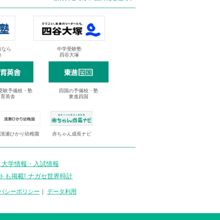
抜なら
中学受験塾
塾
四谷大塚
受験予備校・塾
四国の予備校・塾
進育英舎
東進四国
清瀬ひかり幼稚園
赤ちゃん成長ナビ
 大学情報・入試情報
トも掲載! ナガセ世界時計
バシーポリシー
｜
データ利用