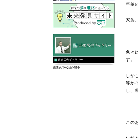
年始
家族
色々
す。
東進広告ギャラリー
東進のTVCM公開中
しか
等か
し、
この