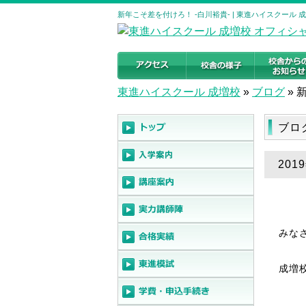
新年こそ差を付けろ！ -白川裕貴- | 東進ハイスクール
東進ハイスクール 成増校
»
ブログ
»
ブロ
20
みな
成増