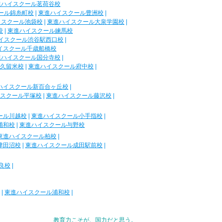
進ハイスクール茗荷谷校
ール錦糸町校
|
東進ハイスクール豊洲校
|
イスクール池袋校
|
東進ハイスクール大泉学園校
|
校
|
東進ハイスクール練馬校
イスクール渋谷駅西口校
|
イスクール千歳船橋校
進ハイスクール国分寺校
|
久留米校
|
東進ハイスクール府中校
|
ハイスクール新百合ヶ丘校
|
スクール平塚校
|
東進ハイスクール藤沢校
|
ール川越校
|
東進ハイスクール小手指校
|
浦和校
|
東進ハイスクール与野校
東進ハイスクール柏校
|
津田沼校
|
東進ハイスクール成田駅前校
|
良校
|
|
東進ハイスクール浦和校
|
教育力こそが、国力だと思う。