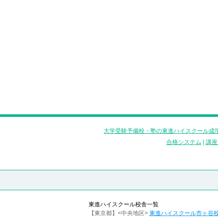
大学受験予備校・塾の東進ハイスクール成増
合格システム
|
講座
東進ハイスクール校舎一覧
【東京都】<中央地区>
東進ハイスクール市ヶ谷