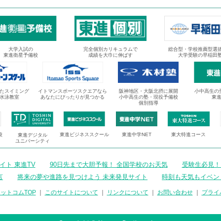
大学入試の
完全個別カリキュラムで
総合型・学校推薦型選
東進衛星予備校
成績を大巾に伸ばす
大学受験の早稲田
たスイミング
イトマンスポーツスクエアなら
阪神地区・大阪北摂に展開
小中高生の
水泳教室
あなたにぴったりが見つかる
小中高生の塾・現役予備校
東
個別指導
校
東進ビジネススクール
東進中学NET
東大特進コース
東進デジタル
ユニバーシティ
ト 東進TV
90日先まで大胆予報！ 全国学校のお天気
受験生必見！
言
将来の夢や進路を見つけよう 未来発見サイト
時刻も天気もイベン
ットコムTOP
｜
このサイトについて
｜
リンクについて
｜
お問い合わせ
｜
プライ