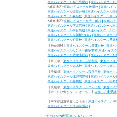
東進ハイスクール高田馬場校
|
東進ハイスクール
<城東地区>
東進ハイスクール綾瀬校
|
東進ハイス
東進ハイスクール西新井校
|
東進ハイスクール西
東進ハイスクール荻窪校
|
東進ハイスクール高円
<城南地区>
東進ハイスクール大井町校
|
東進ハイ
東進ハイスクール下北沢校
|
東進ハイスクール自
東進ハイスクール中目黒校
|
東進ハイスクール二
東進ハイスクール立川駅北口校
|
東進ハイスクー
東進ハイスクール町田校
|
東進ハイスクール三鷹
【神奈川県】
東進ハイスクール青葉台校
|
東進ハ
東進ハイスクールセンター南駅前校
東進ハイス
東進ハイスクール武蔵小杉校
|
東進ハイスクール
【埼玉県】
東進ハイスクール浦和校
|
東進ハイス
東進ハイスクール志木校
|
東進ハイスクールせん
【千葉県】
東進ハイスクール我孫子校
|
東進ハイ
東進ハイスクール北習志野校
|
東進ハイスクール
東進ハイスクール船橋校
|
東進ハイスクール松戸
【茨城県】
東進ハイスクールつくば校
|
東進ハイ
【近くに校舎がない方はこちら】
東進 在宅受講
【中学部設置校舎はこちら】
東進ハイスクール中
東進ハイスクール海浜幕張校
|
ナガセの教育ネットワーク