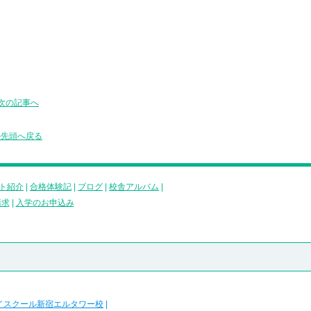
次の記事へ
の先頭へ戻る
ト紹介
|
合格体験記
|
ブログ
|
校舎アルバム
|
請求
|
入学のお申込み
イスクール新宿エルタワー校
|