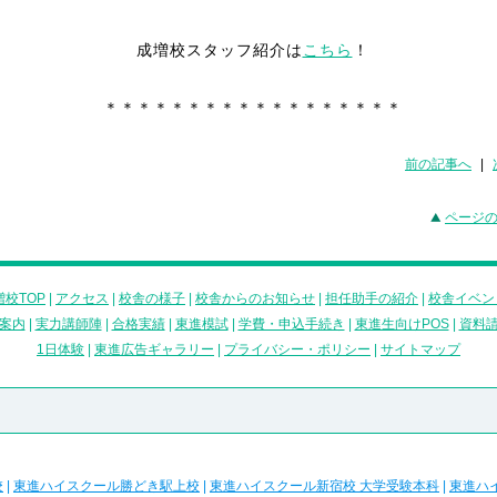
成増校スタッフ紹介は
こちら
！
＊＊＊＊＊＊＊＊＊＊＊＊＊＊＊＊＊＊
前の記事へ
|
ページ
校TOP
|
アクセス
|
校舎の様子
|
校舎からのお知らせ
|
担任助手の紹介
|
校舎イベン
案内
|
実力講師陣
|
合格実績
|
東進模試
|
学費・申込手続き
|
東進生向けPOS
|
資料
1日体験
|
東進広告ギャラリー
|
プライバシー・ポリシー
|
サイトマップ
校
|
東進ハイスクール勝どき駅上校
|
東進ハイスクール新宿校 大学受験本科
|
東進ハ