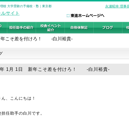
 成増校 大学受験の予備校・塾｜東京都
永瀬昭幸 理事
新年こそ差を付けろ！ -白川裕貴-
グ
19年 1月 1日 新年こそ差を付けろ！ -白川裕貴-
さん、こんにちは！
校担任助手の白川です。