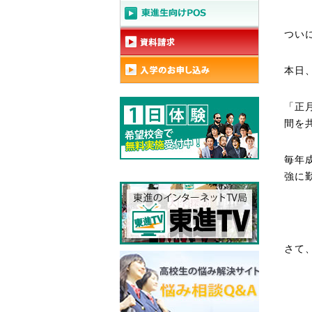
つい
本日
「正
間を
毎年
強に
さて