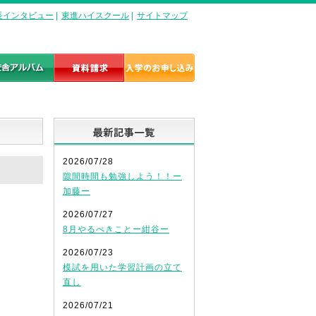
長インタビュー
|
東進ハイスクール
|
サイトマップ
最新記事一覧
2026/07/28
隙間時間も勉強しよう！！ー
加藤ー
2026/07/27
8月やるべきことー紺谷ー
2026/07/23
模試を用いた学習計画の立て
直し
2026/07/21