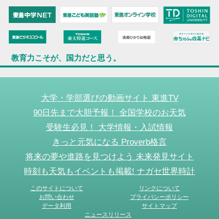
教育力こそが、国力だと思う。
大学・学部選びの動画サイト 東進TV
90日先まで大胆予報！ 全国学校のお天気
受験生必見！ 大学情報・入試情報
きっと元気になる Proverb格言
将来の夢や進路を見つけよう 未来発見サイト
時刻も天気もイベントも掲載! ナガセ世界時計
このサイトについて
リンクについて
お問い合わせ
プライバシーポリシー
データ利用
サイトマップ
ニュースリリース