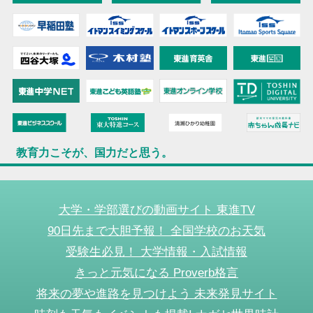
教育力こそが、国力だと思う。
大学・学部選びの動画サイト 東進TV
90日先まで大胆予報！ 全国学校のお天気
受験生必見！ 大学情報・入試情報
きっと元気になる Proverb格言
将来の夢や進路を見つけよう 未来発見サイト