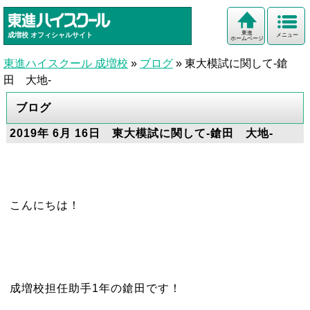
東進
成増校
オフィシャルサイト
メニュー
ホームページ
東進ハイスクール 成増校
»
ブログ
»
東大模試に関して-鎗
田 大地-
ブログ
2019年 6月 16日 東大模試に関して-鎗田 大地-
こんにちは！
成増校担任助手1年の鎗田です！