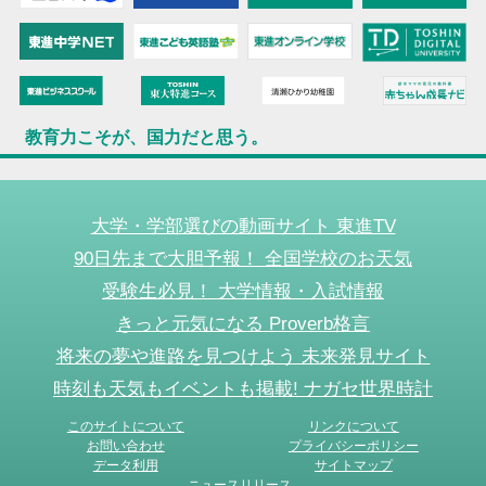
教育力こそが、国力だと思う。
大学・学部選びの動画サイト 東進TV
90日先まで大胆予報！ 全国学校のお天気
受験生必見！ 大学情報・入試情報
きっと元気になる Proverb格言
将来の夢や進路を見つけよう 未来発見サイト
時刻も天気もイベントも掲載! ナガセ世界時計
このサイトについて
リンクについて
お問い合わせ
プライバシーポリシー
データ利用
サイトマップ
ニュースリリース