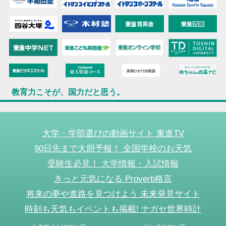
教育力こそが、国力だと思う。
大学・学部選びの動画サイト 東進TV
90日先まで大胆予報！ 全国学校のお天気
受験生必見！ 大学情報・入試情報
きっと元気になる Proverb格言
将来の夢や進路を見つけよう 未来発見サイト
時刻も天気もイベントも掲載! ナガセ世界時計