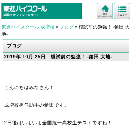
東進
成増校
オフィシャルサイト
メニュー
ホームページ
東進ハイスクール 成増校
»
ブログ
»
模試前の勉強！ -鎗田 大
地-
ブログ
2019年 10月 25日 模試前の勉強！ -鎗田 大地-
こんにちはみなさん！
成増校担任助手の鎗田です。
2日後はいよいよ全国統一高校生テストですね！