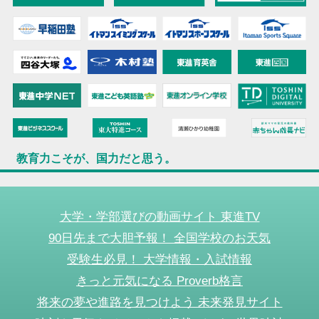
教育力こそが、国力だと思う。
大学・学部選びの動画サイト 東進TV
90日先まで大胆予報！ 全国学校のお天気
受験生必見！ 大学情報・入試情報
きっと元気になる Proverb格言
将来の夢や進路を見つけよう 未来発見サイト