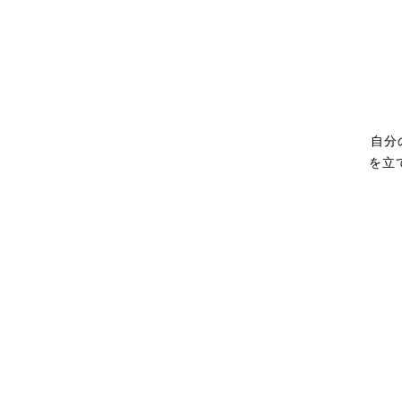
自分
を立