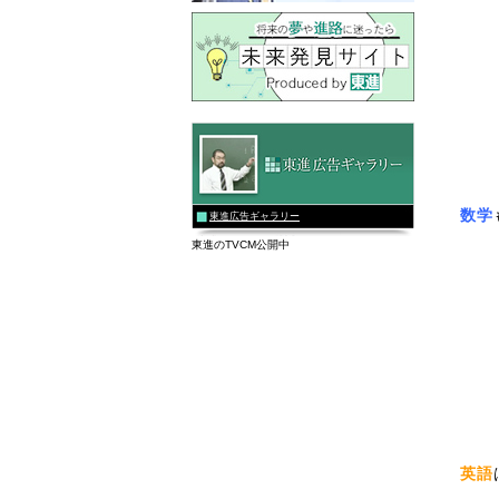
数学
東進広告ギャラリー
東進のTVCM公開中
英語