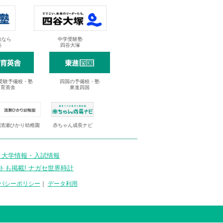
抜なら
中学受験塾
塾
四谷大塚
受験予備校・塾
四国の予備校・塾
進育英舎
東進四国
清瀬ひかり幼稚園
赤ちゃん成長ナビ
 大学情報・入試情報
トも掲載! ナガセ世界時計
バシーポリシー
｜
データ利用