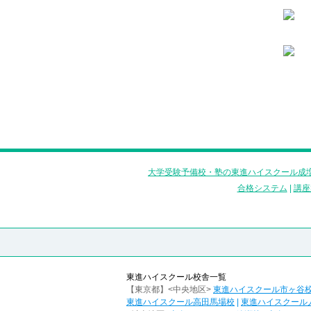
大学受験予備校・塾の東進ハイスクール成増
合格システム
|
講座
東進ハイスクール校舎一覧
【東京都】<中央地区>
東進ハイスクール市ヶ谷
東進ハイスクール高田馬場校
|
東進ハイスクール