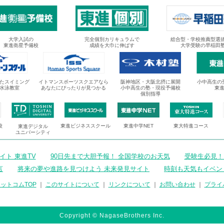
大学入試の
完全個別カリキュラムで
総合型・学校推薦型選
東進衛星予備校
成績を大巾に伸ばす
大学受験の早稲田
たスイミング
イトマンスポーツスクエアなら
阪神地区・大阪北摂に展開
小中高生の
水泳教室
あなたにぴったりが見つかる
小中高生の塾・現役予備校
東
個別指導
校
東進ビジネススクール
東進中学NET
東大特進コース
東進デジタル
ユニバーシティ
ト 東進TV
90日先まで大胆予報！ 全国学校のお天気
受験生必見！
言
将来の夢や進路を見つけよう 未来発見サイト
時刻も天気もイベン
ットコムTOP
｜
このサイトについて
｜
リンクについて
｜
お問い合わせ
｜
プライ
Copyright © NagaseBrothers Inc.