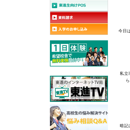
今日
私立
ら
暗記