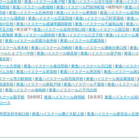
クール金町校
|
東進ハイスクール亀戸校
|
東進ハイスクール北千住校
|
東進ハイスク
葛西校
|
東進ハイスクール船堀校
|
東進ハイスクール門前仲町校
<城西地区>
東進ハ
寺校
|
東進ハイスクール石神井校
|
東進ハイスクール巣鴨校
|
東進ハイスクール成増
スクール蒲田校
|
東進ハイスクール五反田校
|
東進ハイスクール三軒茶屋校
|
東進ハ
由が丘校
|
東進ハイスクール成城学園前駅校
|
東進ハイスクール千歳烏山校
|
東進ハ
子玉川校
<東京都下>
東進ハイスクール吉祥寺南口校
|
東進ハイスクール国立校
|
東
ル田無校
東進ハイスクール調布校
|
東進ハイスクール八王子校
|
東進ハイスクール東
校
|
東進ハイスクール武蔵小金井校
|
東進ハイスクール武蔵境校
|
イスクール厚木校
|
東進ハイスクール川崎校
|
東進ハイスクール湘南台東口校
|
東進
クールたまプラーザ校
|
東進ハイスクール鶴見校
|
東進ハイスクール登戸校
|
東進ハイ
横浜校
|
クール大宮校
|
東進ハイスクール春日部校
|
東進ハイスクール川口校
|
東進ハイスク
げん台校
|
東進ハイスクール草加校
|
東進ハイスクール所沢校
|
東進ハイスクール南
スクール市川駅前校
|
東進ハイスクール稲毛海岸校
|
東進ハイスクール海浜幕張校
|
新浦安校
|
東進ハイスクール新松戸校
|
東進ハイスクール千葉校
|
東進ハイスクール
校
|
東進ハイスクール南柏校
|
東進ハイスクール八千代台校
スクール取手校
【静岡県】
東進ハイスクール静岡校
【奈良県】
東進ハイスクール奈
コース
学部吉祥寺南口校
|
東進ハイスクール勝どき駅上校
|
東進ハイスクール新百合ヶ丘校