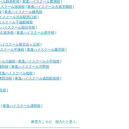
ール錦糸町校
|
東進ハイスクール豊洲校
|
イスクール池袋校
|
東進ハイスクール大泉学園校
|
校
|
東進ハイスクール練馬校
イスクール渋谷駅西口校
|
イスクール千歳船橋校
進ハイスクール国分寺校
|
久留米校
|
東進ハイスクール府中校
|
ハイスクール新百合ヶ丘校
|
スクール平塚校
|
東進ハイスクール藤沢校
|
ール川越校
|
東進ハイスクール小手指校
|
浦和校
|
東進ハイスクール与野校
東進ハイスクール柏校
|
津田沼校
|
東進ハイスクール成田駅前校
|
良校
|
|
東進ハイスクール浦和校
|
教育力こそが、国力だと思う。