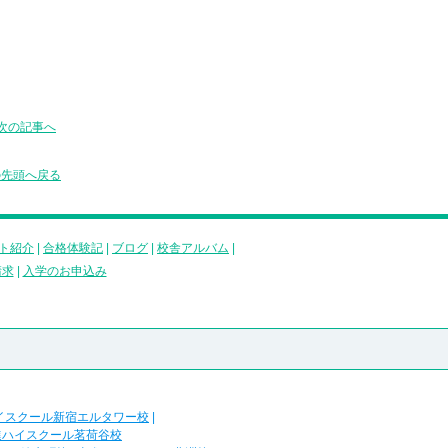
次の記事へ
の先頭へ戻る
ト紹介
|
合格体験記
|
ブログ
|
校舎アルバム
|
請求
|
入学のお申込み
イスクール新宿エルタワー校
|
進ハイスクール茗荷谷校