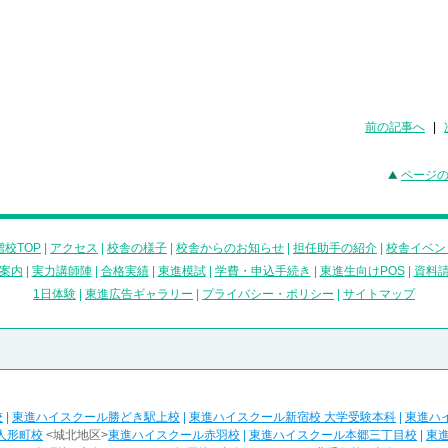
前の記事へ
|
ページ
校TOP
|
アクセス
|
校舎の様子
|
校舎からのお知らせ
|
担任助手の紹介
|
校舎イベン
案内
|
実力講師陣
|
合格実績
|
東進模試
|
学費・申込手続き
|
東進生向けPOS
|
資料
1日体験
|
東進広告ギャラリー
|
プライバシー・ポリシー
|
サイトマップ
校
|
東進ハイスクール勝どき駅上校
|
東進ハイスクール新宿校 大学受験本科
|
東進ハ
人形町校
<城北地区>
東進ハイスクール赤羽校
|
東進ハイスクール本郷三丁目校
|
東