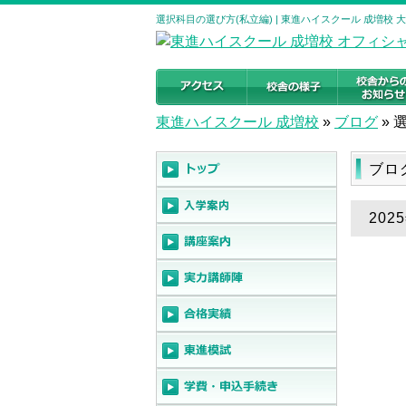
選択科目の選び方(私立編) | 東進ハイスクール 成増校
東進ハイスクール 成増校
»
ブログ
»
ブロ
202