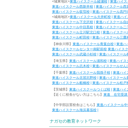
<城東地区>
東進ハイスクール綾瀬校
|
東進ハイス
東進ハイスクール西新井校
|
東進ハイスクール西
東進ハイスクール荻窪校
|
東進ハイスクール高円
<城南地区>
東進ハイスクール大井町校
|
東進ハイ
東進ハイスクール下北沢校
|
東進ハイスクール自
東進ハイスクール中目黒校
|
東進ハイスクール二
東進ハイスクール立川駅北口校
|
東進ハイスクー
東進ハイスクール町田校
|
東進ハイスクール三鷹
【神奈川県】
東進ハイスクール青葉台校
|
東進ハ
東進ハイスクールセンター南駅前校
東進ハイス
東進ハイスクール武蔵小杉校
|
東進ハイスクール
【埼玉県】
東進ハイスクール浦和校
|
東進ハイス
東進ハイスクール志木校
|
東進ハイスクールせん
【千葉県】
東進ハイスクール我孫子校
|
東進ハイ
東進ハイスクール北習志野校
|
東進ハイスクール
東進ハイスクール船橋校
|
東進ハイスクール松戸
【茨城県】
東進ハイスクールつくば校
|
東進ハイ
【近くに校舎がない方はこちら】
東進 在宅受講
【中学部設置校舎はこちら】
東進ハイスクール中
東進ハイスクール海浜幕張校
|
ナガセの教育ネットワーク