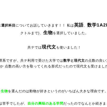
英語
数学1A2
は
選択科目
についてお話していきます！！ 私は
、
生物
クトルまで)、
を選択していました。
現代文
共テでは
も使いました！
理系ですが、共テ利用で受けた大学では
数学と現代文
の点数の良い
か 点数の高い方を取ってくれる形式だったので現代文も受けまし
生物
を選んだのは動物が好きというのがいちばん大きな理由です
は苦手でしたが、
自分の興味のある学問
だったのでなんとか続きま