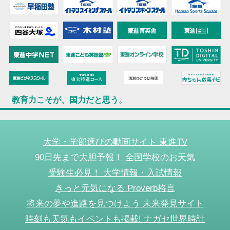
教育力こそが、国力だと思う。
大学・学部選びの動画サイト 東進TV
90日先まで大胆予報！ 全国学校のお天気
受験生必見！ 大学情報・入試情報
きっと元気になる Proverb格言
将来の夢や進路を見つけよう 未来発見サイト
時刻も天気もイベントも掲載! ナガセ世界時計