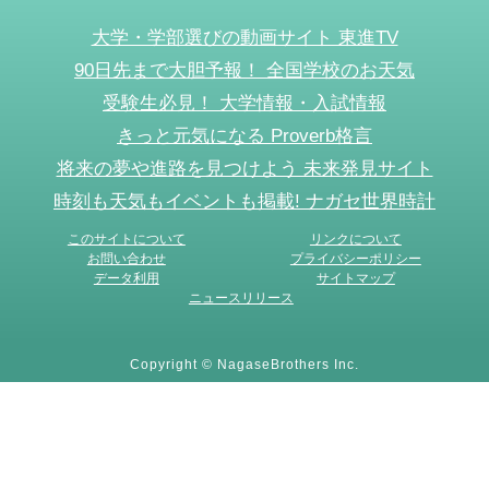
大学・学部選びの動画サイト 東進TV
90日先まで大胆予報！ 全国学校のお天気
受験生必見！ 大学情報・入試情報
きっと元気になる Proverb格言
将来の夢や進路を見つけよう 未来発見サイト
時刻も天気もイベントも掲載! ナガセ世界時計
このサイトについて
リンクについて
お問い合わせ
プライバシーポリシー
データ利用
サイトマップ
ニュースリリース
Copyright © NagaseBrothers Inc.