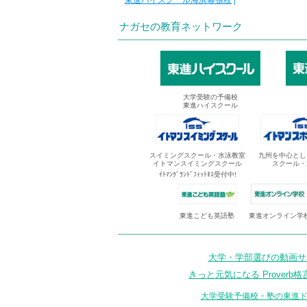
東進ハイスクール海浜幕張校
|
ナガセの教育ネットワーク
大学受験の予備校
東進ハイスクール
スイミングスクール・水泳教室
九州を中心とし
イトマンスイミングスクール
スクール・
ｲﾄﾏﾝｸﾞﾗﾝﾄﾞﾌｨｯﾄﾈｽ受付中!
東進オンライン学
東進こども英語塾
大学・学部選びの動画サイ
きっと元気になる Proverb格
大学受験予備校・塾の東進ド