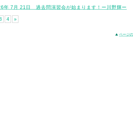
026年 7月 21日 過去問演習会が始まります！ー川野輝ー
3
4
»
ページ
事