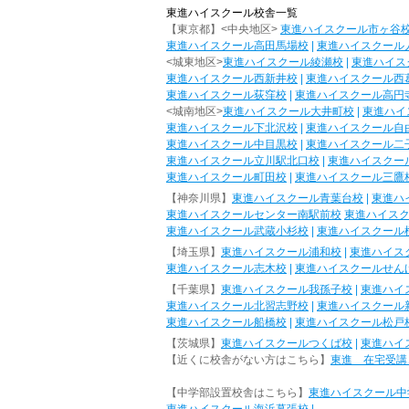
東進ハイスクール校舎一覧
【東京都】<中央地区>
東進ハイスクール市ヶ谷
東進ハイスクール高田馬場校
|
東進ハイスクール
<城東地区>
東進ハイスクール綾瀬校
|
東進ハイス
東進ハイスクール西新井校
|
東進ハイスクール西
東進ハイスクール荻窪校
|
東進ハイスクール高円
<城南地区>
東進ハイスクール大井町校
|
東進ハイ
東進ハイスクール下北沢校
|
東進ハイスクール自
東進ハイスクール中目黒校
|
東進ハイスクール二
東進ハイスクール立川駅北口校
|
東進ハイスクー
東進ハイスクール町田校
|
東進ハイスクール三鷹
【神奈川県】
東進ハイスクール青葉台校
|
東進ハ
東進ハイスクールセンター南駅前校
東進ハイス
東進ハイスクール武蔵小杉校
|
東進ハイスクール
【埼玉県】
東進ハイスクール浦和校
|
東進ハイス
東進ハイスクール志木校
|
東進ハイスクールせん
【千葉県】
東進ハイスクール我孫子校
|
東進ハイ
東進ハイスクール北習志野校
|
東進ハイスクール
東進ハイスクール船橋校
|
東進ハイスクール松戸
【茨城県】
東進ハイスクールつくば校
|
東進ハイ
【近くに校舎がない方はこちら】
東進 在宅受講
【中学部設置校舎はこちら】
東進ハイスクール中