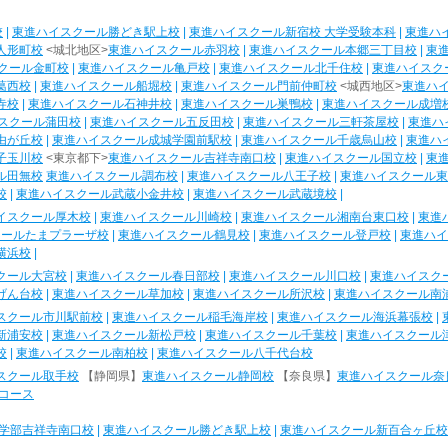
校
|
東進ハイスクール勝どき駅上校
|
東進ハイスクール新宿校 大学受験本科
|
東進ハ
人形町校
<城北地区>
東進ハイスクール赤羽校
|
東進ハイスクール本郷三丁目校
|
東
クール金町校
|
東進ハイスクール亀戸校
|
東進ハイスクール北千住校
|
東進ハイスク
葛西校
|
東進ハイスクール船堀校
|
東進ハイスクール門前仲町校
<城西地区>
東進ハ
寺校
|
東進ハイスクール石神井校
|
東進ハイスクール巣鴨校
|
東進ハイスクール成増
スクール蒲田校
|
東進ハイスクール五反田校
|
東進ハイスクール三軒茶屋校
|
東進ハ
由が丘校
|
東進ハイスクール成城学園前駅校
|
東進ハイスクール千歳烏山校
|
東進ハ
子玉川校
<東京都下>
東進ハイスクール吉祥寺南口校
|
東進ハイスクール国立校
|
東
ル田無校
東進ハイスクール調布校
|
東進ハイスクール八王子校
|
東進ハイスクール東
校
|
東進ハイスクール武蔵小金井校
|
東進ハイスクール武蔵境校
|
イスクール厚木校
|
東進ハイスクール川崎校
|
東進ハイスクール湘南台東口校
|
東進
クールたまプラーザ校
|
東進ハイスクール鶴見校
|
東進ハイスクール登戸校
|
東進ハイ
横浜校
|
クール大宮校
|
東進ハイスクール春日部校
|
東進ハイスクール川口校
|
東進ハイスク
げん台校
|
東進ハイスクール草加校
|
東進ハイスクール所沢校
|
東進ハイスクール南
スクール市川駅前校
|
東進ハイスクール稲毛海岸校
|
東進ハイスクール海浜幕張校
|
新浦安校
|
東進ハイスクール新松戸校
|
東進ハイスクール千葉校
|
東進ハイスクール
校
|
東進ハイスクール南柏校
|
東進ハイスクール八千代台校
スクール取手校
【静岡県】
東進ハイスクール静岡校
【奈良県】
東進ハイスクール奈
コース
学部吉祥寺南口校
|
東進ハイスクール勝どき駅上校
|
東進ハイスクール新百合ヶ丘校