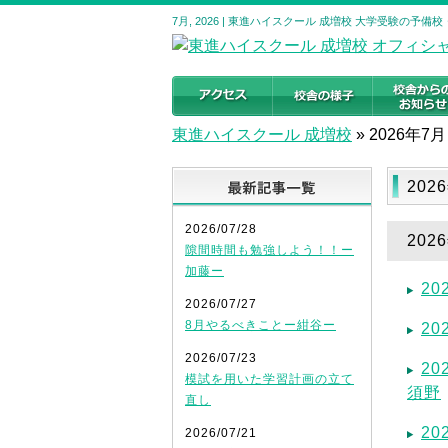
7月, 2026 | 東進ハイスクール 成増校 大学受験の予備
東進ハイスクール 成増校
»
2026年7月
最新記事
202
2026/07/28
20
隙間時間も勉強しよう！！ー
加藤ー
2
2026/07/27
8月やるべきことー紺谷ー
2
2026/07/23
2
模試を用いた学習計画の立て
須野
直し
2
2026/07/21