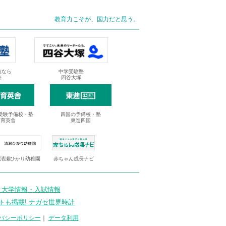
教育力こそが、国力だと思う。
抜なら
中学受験塾
塾
四谷大塚
受験予備校・塾
四国の予備校・塾
進育英舎
東進四国
清瀬ひかり幼稚園
赤ちゃん成長ナビ
 大学情報・入試情報
トも掲載! ナガセ世界時計
バシーポリシー
｜
データ利用