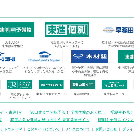
大学入試の
完全個別カリキュラムで
総合型・学校推薦型選
東進衛星予備校
成績を大巾に伸ばす
大学受験の早稲田
たスイミング
イトマンスポーツスクエアなら
阪神地区・大阪北摂に展開
小中高生の
水泳教室
あなたにぴったりが見つかる
小中高生の塾・現役予備校
東
個別指導
校
東進ビジネススクール
東進中学NET
東大特進コース
東進デジタル
ユニバーシティ
ト 東進TV
90日先まで大胆予報！ 全国学校のお天気
受験生必見！
言
将来の夢や進路を見つけよう 未来発見サイト
時刻も天気もイベン
ットコムTOP
｜
このサイトについて
｜
リンクについて
｜
お問い合わせ
｜
プライ