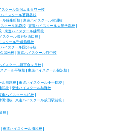
イスクール新宿エルタワー校
|
進ハイスクール茗荷谷校
ール錦糸町校
|
東進ハイスクール豊洲校
|
イスクール池袋校
|
東進ハイスクール大泉学園校
|
校
|
東進ハイスクール練馬校
イスクール渋谷駅西口校
|
イスクール千歳船橋校
進ハイスクール国分寺校
|
久留米校
|
東進ハイスクール府中校
|
ハイスクール新百合ヶ丘校
|
スクール平塚校
|
東進ハイスクール藤沢校
|
ール川越校
|
東進ハイスクール小手指校
|
浦和校
|
東進ハイスクール与野校
東進ハイスクール柏校
|
津田沼校
|
東進ハイスクール成田駅前校
|
良校
|
|
東進ハイスクール浦和校
|