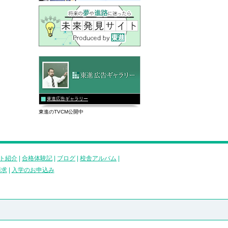
東進広告ギャラリー
東進のTVCM公開中
ト紹介
|
合格体験記
|
ブログ
|
校舎アルバム
|
請求
|
入学のお申込み