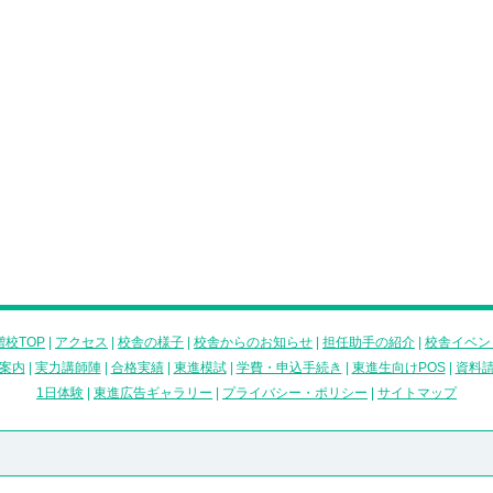
校TOP
|
アクセス
|
校舎の様子
|
校舎からのお知らせ
|
担任助手の紹介
|
校舎イベン
案内
|
実力講師陣
|
合格実績
|
東進模試
|
学費・申込手続き
|
東進生向けPOS
|
資料
1日体験
|
東進広告ギャラリー
|
プライバシー・ポリシー
|
サイトマップ