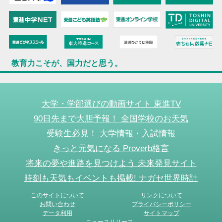
教育力こそが、国力だと思う。
大学・学部選びの動画サイト 東進TV
90日先まで大胆予報！ 全国学校のお天気
受験生必見！ 大学情報・入試情報
きっと元気になる Proverb格言
将来の夢や進路を見つけよう 未来発見サイト
時刻も天気もイベントも掲載! ナガセ世界時計
このサイトについて
リンクについて
お問い合わせ
プライバシーポリシー
データ利用
サイトマップ