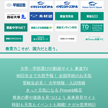
教育力こそが、国力だと思う。
大学・学部選びの動画サイト 東進TV
90日先まで大胆予報！ 全国学校のお天気
受験生必見！ 大学情報・入試情報
きっと元気になる Proverb格言
将来の夢や進路を見つけよう 未来発見サイト
時刻も天気もイベントも掲載! ナガセ世界時計