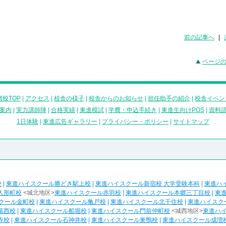
前の記事へ
|
ページ
校TOP
|
アクセス
|
校舎の様子
|
校舎からのお知らせ
|
担任助手の紹介
|
校舎イベン
案内
|
実力講師陣
|
合格実績
|
東進模試
|
学費・申込手続き
|
東進生向けPOS
|
資料
1日体験
|
東進広告ギャラリー
|
プライバシー・ポリシー
|
サイトマップ
校
|
東進ハイスクール勝どき駅上校
|
東進ハイスクール新宿校 大学受験本科
|
東進ハ
人形町校
<城北地区>
東進ハイスクール赤羽校
|
東進ハイスクール本郷三丁目校
|
東
クール金町校
|
東進ハイスクール亀戸校
|
東進ハイスクール北千住校
|
東進ハイスク
葛西校
|
東進ハイスクール船堀校
|
東進ハイスクール門前仲町校
<城西地区>
東進ハ
寺校
|
東進ハイスクール石神井校
|
東進ハイスクール巣鴨校
|
東進ハイスクール成増