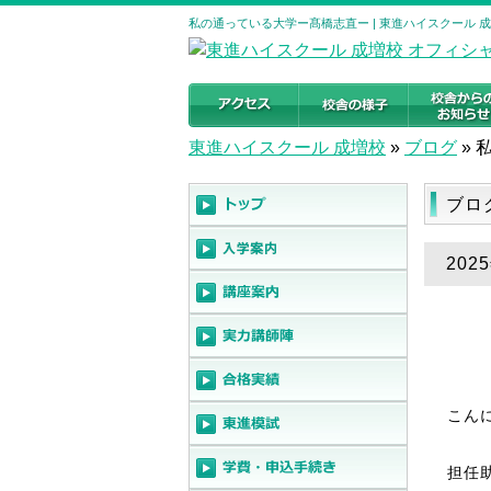
私の通っている大学ー髙橋志直ー | 東進ハイスクール 
東進ハイスクール 成増校
»
ブログ
»
ブロ
20
こん
担任