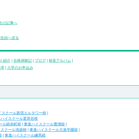
次の記事へ
の先頭へ戻る
ト紹介
|
合格体験記
|
ブログ
|
校舎アルバム
|
請求
|
入学のお申込み
イスクール新宿エルタワー校
|
進ハイスクール茗荷谷校
ール錦糸町校
|
東進ハイスクール豊洲校
|
イスクール池袋校
|
東進ハイスクール大泉学園校
|
校
|
東進ハイスクール練馬校