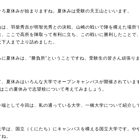
そろ夏休みが始まりますね。夏休みは受験の天王山といいます。
山は、羽柴秀吉が明智光秀との決戦、山崎の戦いで陣を構えた場所
は、ここで高所を陣取って有利に立ち、この戦いに勝利したことで
天下人まで上り詰めました。
るに夏休みは、”勝負所”ということですね。受験生の皆さん頑張り
て、夏休みはいろんな大学でオープンキャンパスが開催されていま
生はこの夏休みで志望校について考えてみましょう。
一端として今回は、私の通っている大学、一橋大学について紹介し
。
大学は、国立（くにたち）にキャンバスを構える国立大学です。や
すね。