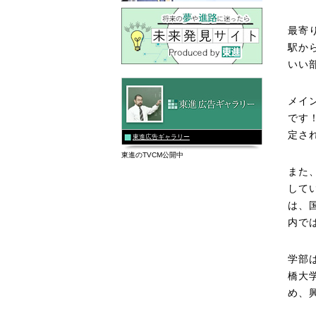
最寄
駅か
いい
メイ
です
定さ
東進広告ギャラリー
東進のTVCM公開中
また
して
は、
内で
学部
橋大
め、