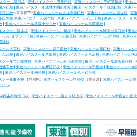
スクール蒲田校
|
東進ハイスクール五反田校
|
東進ハイスクール三軒茶屋校
|
東進ハ
由が丘校
|
東進ハイスクール成城学園前駅校
|
東進ハイスクール千歳烏山校
|
東進ハ
子玉川校
<東京都下>
東進ハイスクール吉祥寺南口校
|
東進ハイスクール国立校
|
東
ル田無校
東進ハイスクール調布校
|
東進ハイスクール八王子校
|
東進ハイスクール東
校
|
東進ハイスクール武蔵小金井校
|
東進ハイスクール武蔵境校
|
イスクール厚木校
|
東進ハイスクール川崎校
|
東進ハイスクール湘南台東口校
|
東進
クールたまプラーザ校
|
東進ハイスクール鶴見校
|
東進ハイスクール登戸校
|
東進ハイ
横浜校
|
クール大宮校
|
東進ハイスクール春日部校
|
東進ハイスクール川口校
|
東進ハイスク
げん台校
|
東進ハイスクール草加校
|
東進ハイスクール所沢校
|
東進ハイスクール南
スクール市川駅前校
|
東進ハイスクール稲毛海岸校
|
東進ハイスクール海浜幕張校
|
新浦安校
|
東進ハイスクール新松戸校
|
東進ハイスクール千葉校
|
東進ハイスクール
校
|
東進ハイスクール南柏校
|
東進ハイスクール八千代台校
スクール取手校
【静岡県】
東進ハイスクール静岡校
【奈良県】
東進ハイスクール奈
コース
学部吉祥寺南口校
|
東進ハイスクール勝どき駅上校
|
東進ハイスクール新百合ヶ丘校