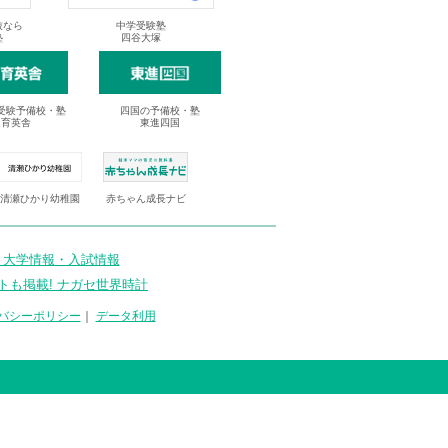
抜なら
中学受験塾
塾
四谷大塚
受験予備校・塾
四国の予備校・塾
進育英舎
東進四国
清瀬ひかり幼稚園
赤ちゃん成長ナビ
 大学情報・入試情報
トも掲載! ナガセ世界時計
バシーポリシー
｜
データ利用