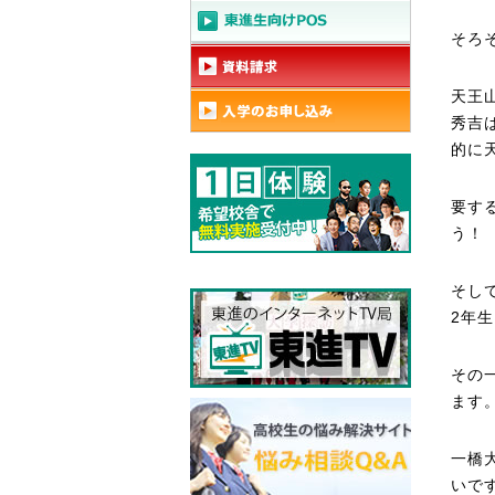
そろ
天王
秀吉
的に
要す
う！
そし
2年
その
ます
一橋
いで