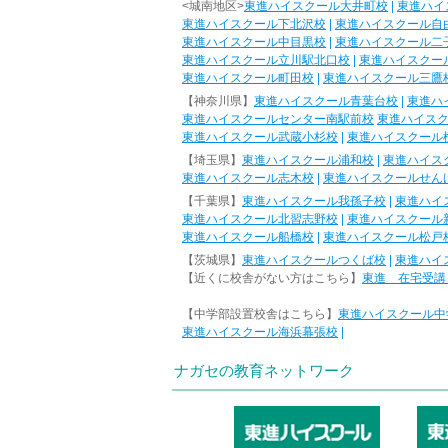
<城南地区>
東進ハイスクール大井町校
|
東進ハイ
東進ハイスクール下北沢校
|
東進ハイスクール自
東進ハイスクール中目黒校
|
東進ハイスクール二
東進ハイスクール立川駅北口校
|
東進ハイスクー
東進ハイスクール町田校
|
東進ハイスクール三鷹
【神奈川県】
東進ハイスクール青葉台校
|
東進ハ
東進ハイスクールセンター南駅前校
東進ハイス
東進ハイスクール武蔵小杉校
|
東進ハイスクール
【埼玉県】
東進ハイスクール浦和校
|
東進ハイス
東進ハイスクール志木校
|
東進ハイスクールせん
【千葉県】
東進ハイスクール我孫子校
|
東進ハイ
東進ハイスクール北習志野校
|
東進ハイスクール
東進ハイスクール船橋校
|
東進ハイスクール松戸
【茨城県】
東進ハイスクールつくば校
|
東進ハイ
【近くに校舎がない方はこちら】
東進 在宅受講
【中学部設置校舎はこちら】
東進ハイスクール中
東進ハイスクール海浜幕張校
|
ナガセの教育ネットワーク