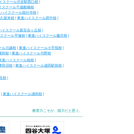
イスクール渋谷駅西口校
|
イスクール千歳船橋校
進ハイスクール国分寺校
|
久留米校
|
東進ハイスクール府中校
|
ハイスクール新百合ヶ丘校
|
スクール平塚校
|
東進ハイスクール藤沢校
|
ール川越校
|
東進ハイスクール小手指校
|
浦和校
|
東進ハイスクール与野校
東進ハイスクール柏校
|
津田沼校
|
東進ハイスクール成田駅前校
|
良校
|
|
東進ハイスクール浦和校
|
教育力こそが、国力だと思う。