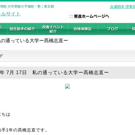
成増校 大学受験の予備校・塾｜東京都
永瀬昭幸 理事
私の通っている大学ー髙橋志直ー
グ
25年 7月 17日 私の通っている大学ー髙橋志直ー
にちは
助手1年の髙橋志直です。