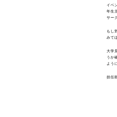
イベン
年生
サー
もし
みて
大学
うか
よう
担任