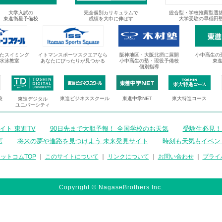
大学入試の
完全個別カリキュラムで
総合型・学校推薦型選
東進衛星予備校
成績を大巾に伸ばす
大学受験の早稲田
たスイミング
イトマンスポーツスクエアなら
阪神地区・大阪北摂に展開
小中高生の
水泳教室
あなたにぴったりが見つかる
小中高生の塾・現役予備校
東
個別指導
校
東進ビジネススクール
東進中学NET
東大特進コース
東進デジタル
ユニバーシティ
ト 東進TV
90日先まで大胆予報！ 全国学校のお天気
受験生必見！
言
将来の夢や進路を見つけよう 未来発見サイト
時刻も天気もイベン
ットコムTOP
｜
このサイトについて
｜
リンクについて
｜
お問い合わせ
｜
プライ
Copyright © NagaseBrothers Inc.