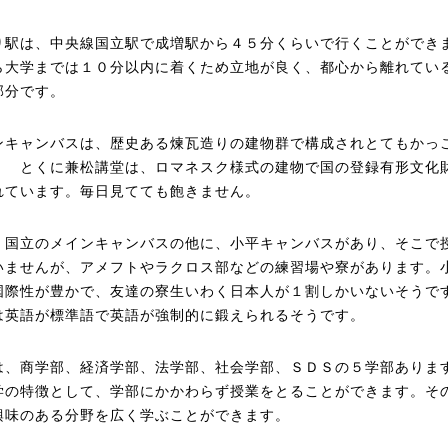
り駅は、中央線国立駅で成増駅から４５分くらいで行くことができ
ら大学までは１０分以内に着くため立地が良く、都心から離れてい
部分です。
ンキャンバスは、歴史ある煉瓦造りの建物群で構成されとてもかっ
！ とくに兼松講堂は、ロマネスク様式の建物で国の登録有形文化
れています。毎日見てても飽きません。
、国立のメインキャンバスの他に、小平キャンバスがあり、そこで
いませんが、アメフトやラクロス部などの練習場や寮があります。
国際性が豊かで、友達の寮生いわく日本人が１割しかいないそうで
は英語が標準語で英語が強制的に鍛えられるそうです。
は、商学部、経済学部、法学部、社会学部、ＳＤＳの５学部ありま
学の特徴として、学部にかかわらず授業をとることができます。そ
興味のある分野を広く学ぶことができます。